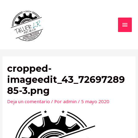
Ir
al
contenido
MEN
PRIN
cropped-
imageedit_43_72697289
85-3.png
Deja un comentario
/ Por
admin
/
5 mayo 2020