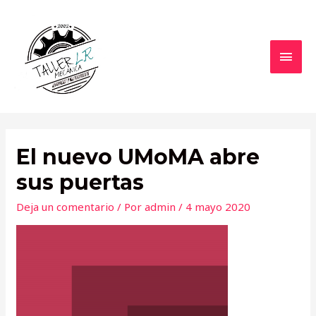
Ir
al
contenido
MEN
PRIN
El nuevo UMoMA abre
sus puertas
Deja un comentario
/ Por
admin
/
4 mayo 2020