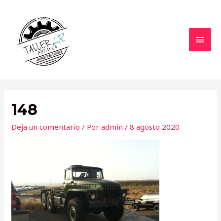
Ir
al
contenido
MEN
PRIN
148
Deja un comentario
/ Por
admin
/
8 agosto 2020